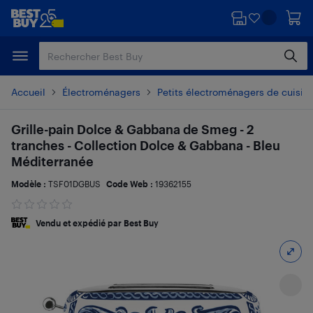
Passer
Passer
au
au
contenu
pied
principal
de
page
Accueil
Électroménagers
Petits électroménagers de cuisin
Grille-pain Dolce & Gabbana de Smeg - 2
tranches - Collection Dolce & Gabbana - Bleu
Méditerranée
Modèle :
TSF01DGBUS
Code Web :
19362155
Vendu et expédié par Best Buy