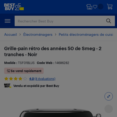
Passer
Passer
au
au
contenu
pied
principal
de
page
Accueil
Électroménagers
Petits électroménagers de cuisin
Grille-pain rétro des années 50 de Smeg - 2
tranches - Noir
Modèle :
TSF01BLUS
Code Web :
14686282
Se vend rapidement
4.0
(8 évaluations)
Vendu et expédié par Best Buy