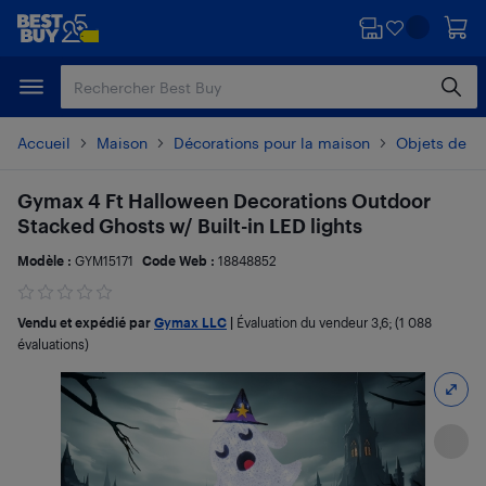
Passer
Passer
au
au
contenu
pied
principal
de
page
Accueil
Maison
Décorations pour la maison
Objets de dé
Gymax 4 Ft Halloween Decorations Outdoor
Stacked Ghosts w/ Built-in LED lights
Modèle :
GYM15171
Code Web :
18848852
Vendu et expédié par
Gymax LLC
|
Évaluation du vendeur
3,6
; (1 088
évaluations)