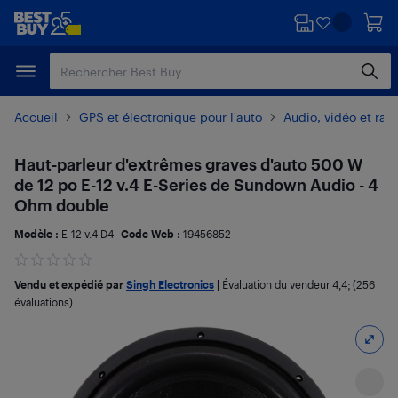
Passer
Passer
au
au
contenu
pied
principal
de
page
Accueil
GPS et électronique pour l'auto
Audio, vidéo et radi
Haut-parleur d'extrêmes graves d'auto 500 W
de 12 po E-12 v.4 E-Series de Sundown Audio - 4
Ohm double
Modèle :
E-12 v.4 D4
Code Web :
19456852
Vendu et expédié par
Singh Electronics
|
Évaluation du vendeur
4,4
; (256
évaluations)