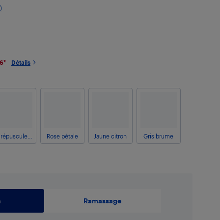
)
26
*
Détails
Crépuscule bleu
Rose pétale
Jaune citron
Gris brume
n
Ramassage