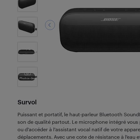
2
Photos
Photos des
Clients
(46)
Survol
Puissant et portatif, le haut-parleur Bluetooth Sound
son de qualité partout. Le microphone intégré vous 
ou d'accéder à l'assistant vocal natif de votre appar
déplacements. Avec une cote de résistance à l'eau et 