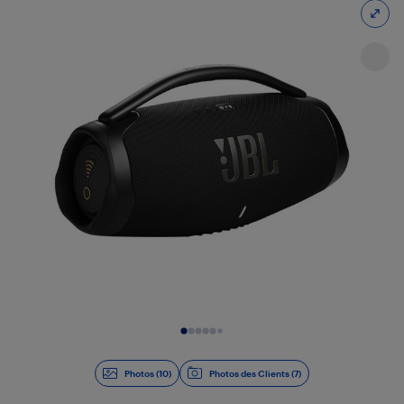
Diapositive 1 de 10
Photos (10)
Photos des Clients (7)