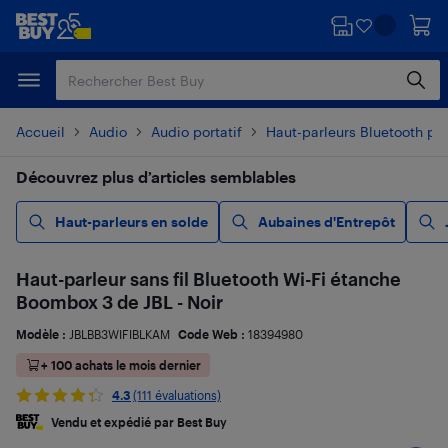
Passer
Passer
au
au
contenu
pied
principal
de
page
Accueil
Audio
Audio portatif
Haut-parleurs Bluetooth por
Découvrez plus d’articles semblables
Haut-parleurs en solde
Aubaines d'Entrepôt
Haut-parleur sans fil Bluetooth Wi-Fi étanche
Boombox 3 de JBL - Noir
Modèle :
JBLBB3WIFIBLKAM
Code Web :
18394980
+ 100 achats le mois dernier
4.3
(111 évaluations)
Vendu et expédié par Best Buy