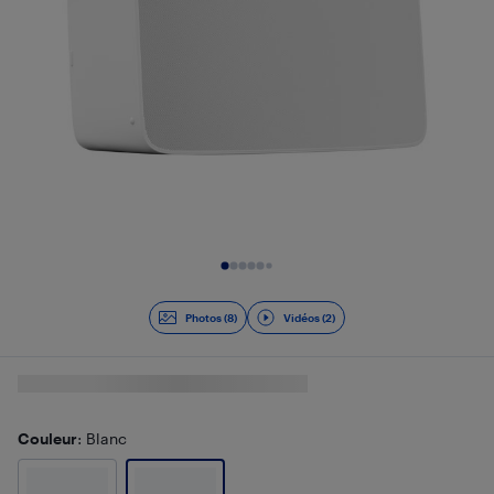
Diapositive 1 de 10
Photos (8)
Vidéos (2)
Couleur
: Blanc