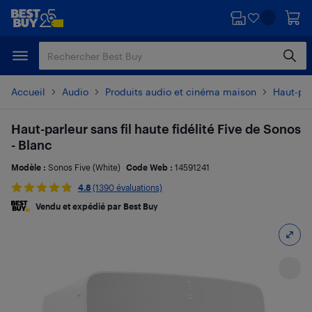
Passer
Passer
au
au
contenu
pied
principal
de
page
Accueil
Audio
Produits audio et cinéma maison
Haut-par
Haut-parleur sans fil haute fidélité Five de Sonos
- Blanc
Modèle :
Sonos Five (White)
Code Web :
14591241
4.8
(1390 évaluations)
Vendu et expédié par Best Buy