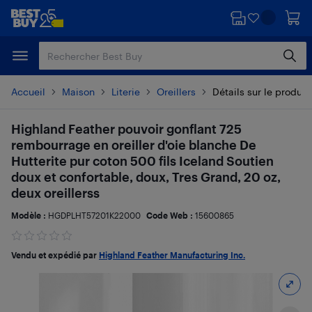
Passer
Passer
au
au
contenu
pied
principal
de
page
Accueil
Maison
Literie
Oreillers
Détails sur le produit
Highland Feather pouvoir gonflant 725
rembourrage en oreiller d'oie blanche De
Hutterite pur coton 500 fils Iceland Soutien
doux et confortable, doux, Tres Grand, 20 oz,
deux oreillerss
Modèle :
HGDPLHT57201K22000
Code Web :
15600865
Vendu et expédié par
Highland Feather Manufacturing Inc.