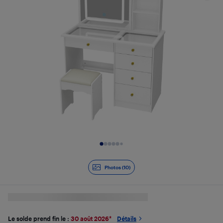
Diapositive 1 de 10
Photos (10)
Le solde prend fin le :
30 août 2026
*
Détails