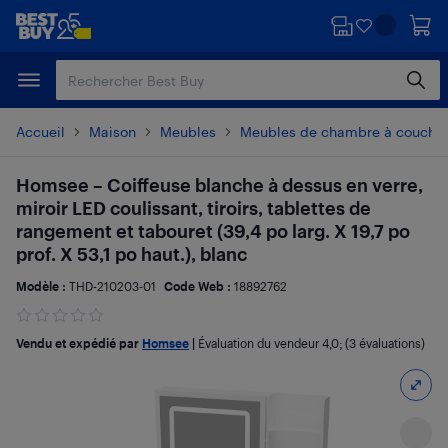
Passer
Passer
au
au
contenu
pied
principal
de
page
Accueil
Maison
Meubles
Meubles de chambre à couche
Homsee – Coiffeuse blanche à dessus en verre,
miroir LED coulissant, tiroirs, tablettes de
rangement et tabouret (39,4 po larg. X 19,7 po
prof. X 53,1 po haut.), blanc
Modèle :
THD-210203-01
Code Web :
18892762
Vendu et expédié par
Homsee
|
Évaluation du vendeur
4,0
; (3 évaluations)