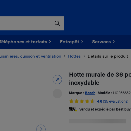
Téléphones et forfaits
Entrepôt
Services
uisinières, cuisson et ventilation
Hottes
Détails sur le produit
Hotte murale de 36 p
inoxydable
Marque :
Bosch
Modèle :
HCP5665
4.6
(35 évaluations)
Vendu et expédié par Best Buy