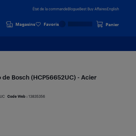
État de la commande
Blogue
Best Buy Affaires
English
Magasins
Favoris
Panier
o de Bosch (HCP56652UC) - Acier
2UC
Code Web :
13835356