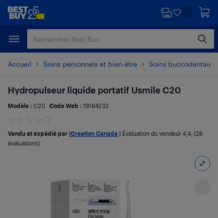
Passer
Passer
au
au
contenu
pied
principal
de
page
Accueil
Soins personnels et bien-être
Soins buccodentaire
Hydropulseur liquide portatif Usmile C20
Modèle :
C20
Code Web :
19184233
Vendu et expédié par
iCreation Canada
|
Évaluation du vendeur
4,4
; (28
évaluations)