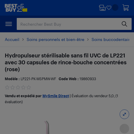
Passer
Passer
au
au
contenu
pied
principal
de
page
Accueil
Soins personnels et bien-être
Soins buccodentaire
Hydropulseur stérilisable sans fil UVC de LP221
avec 30 capsules de rince-bouche concentrées
(rose)
Modèle :
LP221-PK-MSPMW-WF
Code Web :
19860933
Vendu et expédié par
MySmile Direct
|
Évaluation du vendeur
5,0
; (1
évaluation)