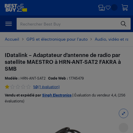
Passer
Passer
au
au
contenu
pied
principal
de
page
Accueil
GPS et électronique pour l'auto
Audio, vidéo et radi
IDatalink – Adaptateur d’antenne de radio par
satellite MAESTRO à HRN-ANT-SAT2 FAKRA à
SMB
Modèle :
HRN-ANT-SAT2
Code Web :
17745479
1.0
(1 évaluation)
Vendu et expédié par
Singh Electronics
|
Évaluation du vendeur
4,4
; (256
évaluations)