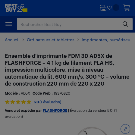
Passer
Passer
au
au
contenu
pied
principal
de
page
Accueil
Ordinateurs et tablettes
Imprimantes, numériseurs 
Ensemble d'imprimante FDM 3D AD5X de
FLASHFORGE – 4 1 kg de filament PLA HS,
impression multicolore, mise à niveau
automatique du lit, 600 mm/s, 300 °C – volume
de construction 220 mm de 220 x 220
Modèle :
AD5X
Code Web :
19370820
5.0
(1 évaluation)
Vendu et expédié par
FLASHFORGE
|
Évaluation du vendeur
5,0
; (1
évaluation)