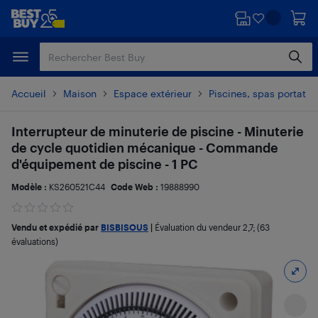
Passer
Passer
au
au
contenu
pied
principal
de
page
Accueil
Maison
Espace extérieur
Piscines, spas portatif
Interrupteur de minuterie de piscine - Minuterie
de cycle quotidien mécanique - Commande
d'équipement de piscine - 1 PC
Modèle :
KS260521C44
Code Web :
19888990
Vendu et expédié par
BISBISOUS
|
Évaluation du vendeur
2,7
; (63
évaluations)