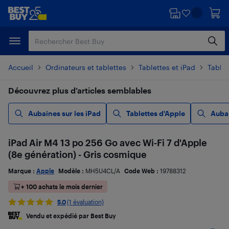
Passer
Passer
au
au
contenu
pied
principal
de
page
Accueil
Ordinateurs et tablettes
Tablettes et iPad
Tablet
Découvrez plus d’articles semblables
Aubaines sur les iPad
Tablettes d'Apple
Aubai
iPad Air M4 13 po 256 Go avec Wi-Fi 7 d'Apple
(8e génération) - Gris cosmique
Marque :
Apple
Modèle :
MH5U4CL/A
Code Web :
19788312
+ 100 achats le mois dernier
5.0
(1 évaluation)
Vendu et expédié par Best Buy