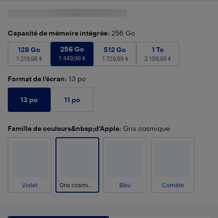
Capacité de mémoire intégrée
: 256 Go
256 Go
1 449,99
$
128 Go
1 219,98
256 Go
$
512 Go
1 729,99
1 To
$
2 159,99
$
128 Go
512 Go
1 To
1 449,99
$
1 219,98
$
1 729,99
$
2 159,99
$
Format de l'écran
: 13 po
13 po
11 po
Famille de couleurs&nbsp;d'Apple
: Gris cosmique
Violet
Gris cosmique
Bleu
Comète