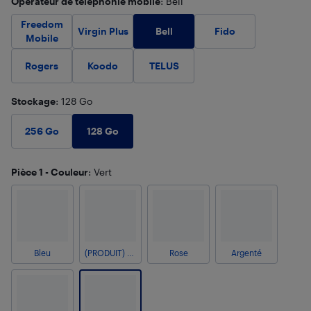
Opérateur de téléphonie mobile
: Bell
Freedom
Bell
Virgin Plus
Fido
Mobile
Rogers
Koodo
TELUS
Stockage
: 128 Go
128 Go
256 Go
Pièce 1 - Couleur
: Vert
Bleu
(PRODUIT) ROUGE
Rose
Argenté