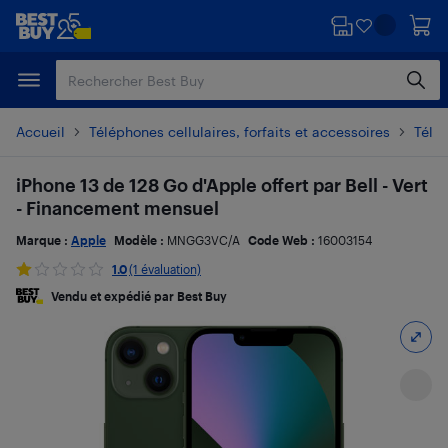
Passer
Passer
au
au
contenu
pied
principal
de
page
Accueil
Téléphones cellulaires, forfaits et accessoires
Télé
iPhone 13 de 128 Go d'Apple offert par Bell - Vert
- Financement mensuel
Marque :
Apple
Modèle :
MNGG3VC/A
Code Web :
16003154
1.0
(1 évaluation)
Vendu et expédié par Best Buy