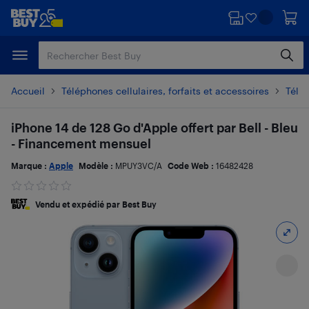
Passer
Passer
au
au
contenu
pied
principal
de
page
Accueil
Téléphones cellulaires, forfaits et accessoires
Télé
iPhone 14 de 128 Go d'Apple offert par Bell - Bleu
- Financement mensuel
Marque :
Apple
Modèle :
MPUY3VC/A
Code Web :
16482428
Vendu et expédié par Best Buy