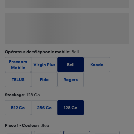
Opérateur de téléphonie mobile
: Bell
Freedom
Bell
Virgin Plus
Koodo
Mobile
TELUS
Fido
Rogers
Stockage
: 128 Go
128 Go
512 Go
256 Go
Pièce 1 - Couleur
: Bleu