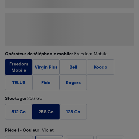
Opérateur de téléphonie mobile
: Freedom Mobile
Freedom
Virgin Plus
Bell
Koodo
Mobile
TELUS
Fido
Rogers
Stockage
: 256 Go
256 Go
512 Go
128 Go
Pièce 1 - Couleur
: Violet