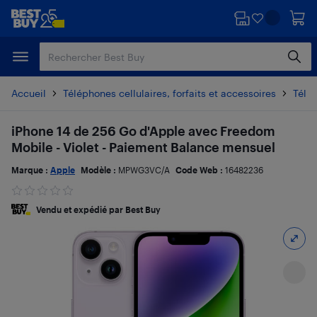
Passer
Passer
au
au
contenu
pied
principal
de
page
Accueil
Téléphones cellulaires, forfaits et accessoires
Télé
iPhone 14 de 256 Go d'Apple avec Freedom
Mobile - Violet - Paiement Balance mensuel
Marque :
Apple
Modèle :
MPWG3VC/A
Code Web :
16482236
Vendu et expédié par Best Buy