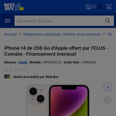
Passer
Passer
au
au
contenu
pied
principal
de
page
Accueil
Téléphones cellulaires, forfaits et accessoires
Télé
iPhone 14 de 256 Go d'Apple offert par TELUS -
Comète - Financement mensuel
Marque :
Apple
Modèle :
MPW33VC/A
Code Web :
16482548
Vendu et expédié par Best Buy