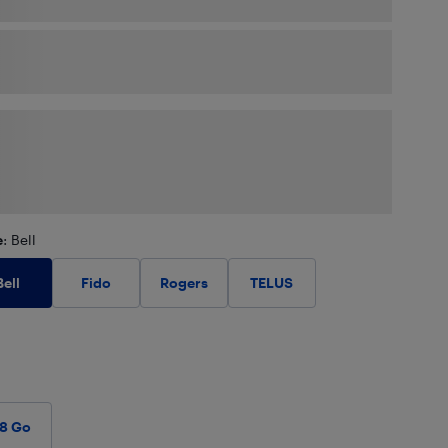
e
: Bell
Bell
Fido
Rogers
TELUS
28 Go