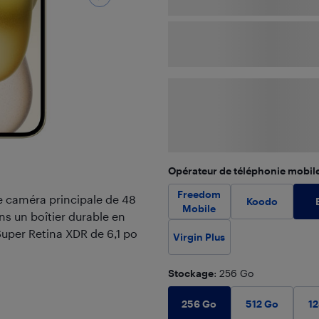
Opérateur de téléphonie mobil
Freedom
e caméra principale de 48
Koodo
Mobile
ns un boîtier durable en
 Super Retina XDR de 6,1 po
Virgin Plus
Stockage
: 256 Go
256 Go
512 Go
1