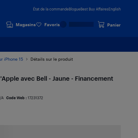
État de la commande
Blogue
Best Buy Affaires
English
Magasins
Favoris
Panier
ur iPhone 15
Détails sur le produit
'Apple avec Bell - Jaune - Financement
/A
Code Web :
17231372