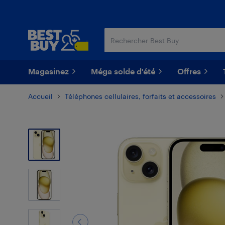
Passer
Passer
au
au
contenu
pied
principal
de
page
Magasinez
Méga solde d'été
Offres
Accueil
Téléphones cellulaires, forfaits et accessoires