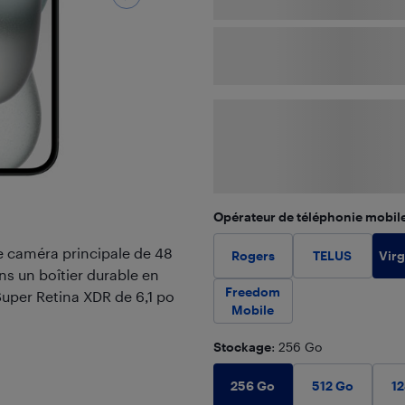
Opérateur de téléphonie mobil
e caméra principale de 48
Virg
Rogers
TELUS
ns un boîtier durable en
Freedom
 Super Retina XDR de 6,1 po
Mobile
Stockage
: 256 Go
256 Go
512 Go
1