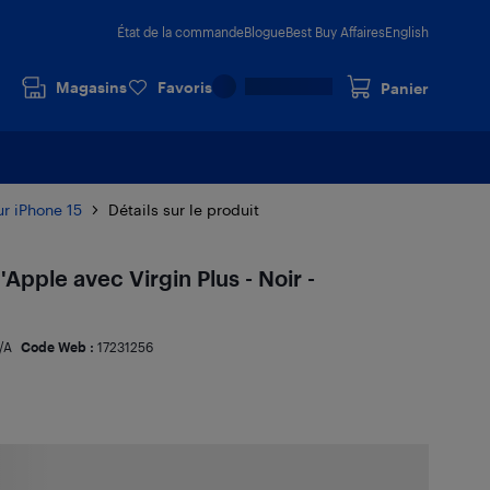
État de la commande
Blogue
Best Buy Affaires
English
Magasins
Favoris
Panier
ur iPhone 15
Détails sur le produit
Apple avec Virgin Plus - Noir -
/A
Code Web :
17231256