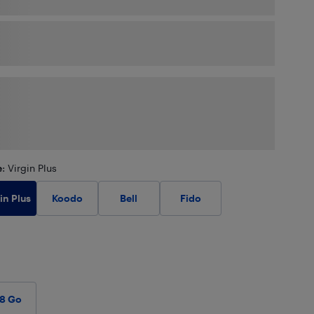
e
: Virgin Plus
in Plus
Koodo
Bell
Fido
28 Go