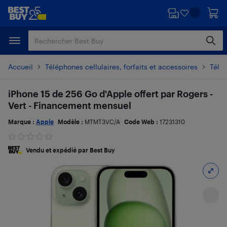
Passer
Passer
au
au
contenu
pied
principal
de
page
Accueil
Téléphones cellulaires, forfaits et accessoires
Télé
iPhone 15 de 256 Go d'Apple offert par Rogers -
Vert - Financement mensuel
Marque :
Apple
Modèle :
MTMT3VC/A
Code Web :
17231310
Vendu et expédié par Best Buy