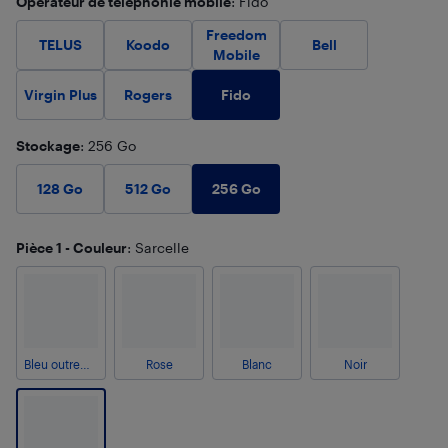
Opérateur de téléphonie mobile
: Fido
Freedom
TELUS
Koodo
Bell
Mobile
Fido
Virgin Plus
Rogers
Stockage
: 256 Go
256 Go
128 Go
512 Go
Pièce 1 - Couleur
: Sarcelle
Bleu outremer
Rose
Blanc
Noir