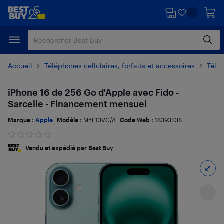
Passer
Passer
au
au
contenu
pied
principal
de
page
Accueil
Téléphones cellulaires, forfaits et accessoires
Télé
iPhone 16 de 256 Go d'Apple avec Fido -
Sarcelle - Financement mensuel
Marque :
Apple
Modèle :
MYE13VC/A
Code Web :
18393338
Vendu et expédié par Best Buy