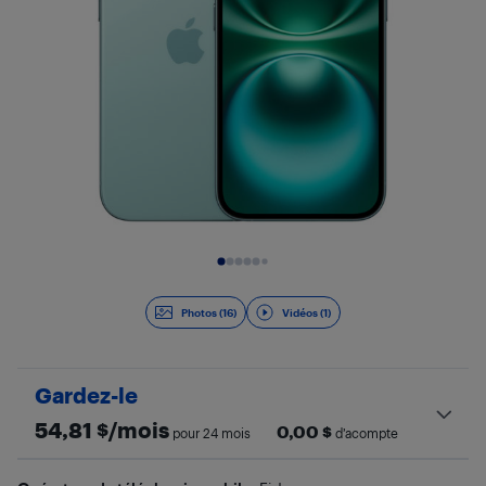
Diapositive 1 de 17
Photos (16)
Vidéos (1)
Gardez-le
54,81
$/mois
0,00
$
pour 24 mois
d’acompte