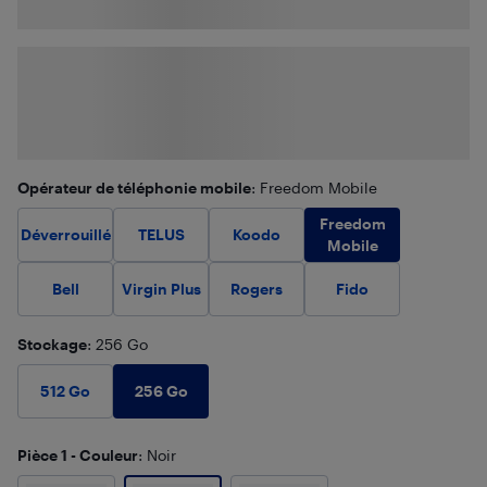
Opérateur de téléphonie mobile
: Freedom Mobile
Freedom
Déverrouillé
TELUS
Koodo
Mobile
Bell
Virgin Plus
Rogers
Fido
Stockage
: 256 Go
256 Go
512 Go
Pièce 1 - Couleur
: Noir