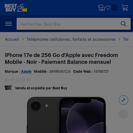
Passer
Passer
au
au
contenu
pied
principal
de
page
Accueil
Téléphones cellulaires, forfaits et accessoires
Télé
iPhone 17e de 256 Go d'Apple avec Freedom
Mobile - Noir - Paiement Balance mensuel
Marque :
Apple
Modèle :
MHRN4VC/A
Code Web :
19788721
Vendu et expédié par Best Buy