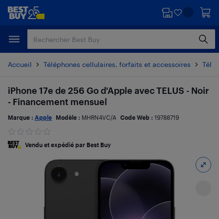
Passer
Passer
au
au
contenu
pied
principal
de
page
Accueil
Téléphones cellulaires, forfaits et accessoires
Télé
iPhone 17e de 256 Go d'Apple avec TELUS - Noir
- Financement mensuel
Marque :
Apple
Modèle :
MHRN4VC/A
Code Web :
19788719
Vendu et expédié par Best Buy