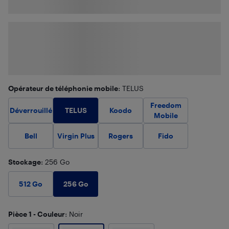
Opérateur de téléphonie mobile
: TELUS
Freedom
TELUS
Déverrouillé
Koodo
Mobile
Bell
Virgin Plus
Rogers
Fido
Stockage
: 256 Go
256 Go
512 Go
Pièce 1 - Couleur
: Noir