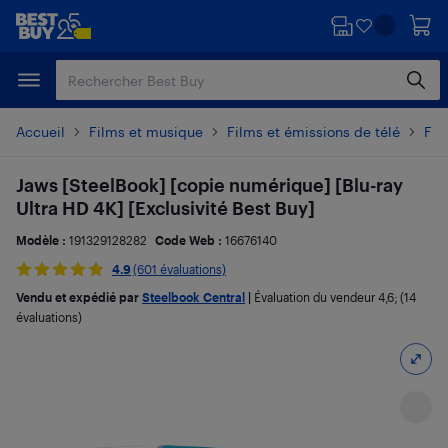
Passer
Passer
au
au
contenu
pied
principal
de
page
Accueil
Films et musique
Films et émissions de télé
Fil
Jaws [SteelBook] [copie numérique] [Blu-ray
Ultra HD 4K] [Exclusivité Best Buy]
Modèle :
191329128282
Code Web :
16676140
4.9
(601 évaluations)
Vendu et expédié par
Steelbook Central
|
Évaluation du vendeur
4,6
; (14
évaluations)