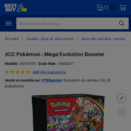
Passer
Passer
au
au
contenu
pied
principal
de
page
Accueil
Jouets, jeux et éducation
Jeux de société, cartes et
JCC Pokémon : Mega Evolution Booster
Modèle :
60141100
Code Web :
19492017
4.9
(494 évaluations)
Vendu et expédié par
VTRGaming
|
Évaluation du vendeur
3,0
; (6
évaluations)