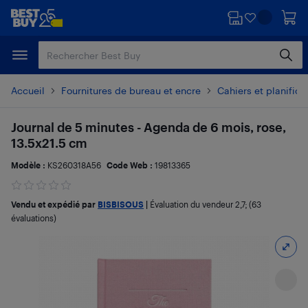
Passer
Passer
au
au
contenu
pied
principal
de
page
Accueil
Fournitures de bureau et encre
Cahiers et planifica
Journal de 5 minutes - Agenda de 6 mois, rose,
13.5x21.5 cm
Modèle :
KS260318A56
Code Web :
19813365
Vendu et expédié par
BISBISOUS
|
Évaluation du vendeur
2,7
; (63
évaluations)