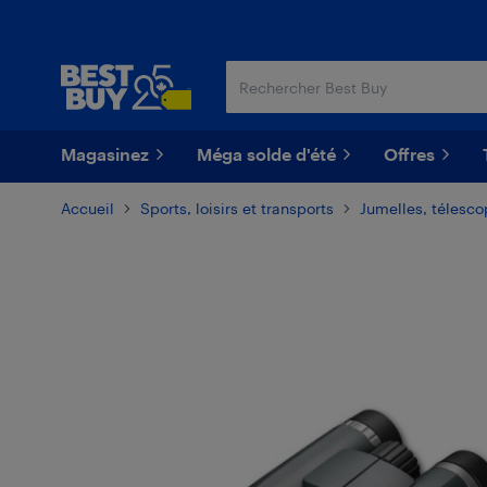
Passer
Passer
au
au
contenu
pied
principal
de
page
Magasinez
Méga solde d'été
Offres
Accueil
Sports, loisirs et transports
Jumelles, télesco