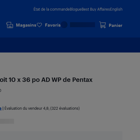
État de la commande
Blogue
Best Buy Affaires
English
Magasins
Favoris
Panier
toit 10 x 36 po AD WP de Pentax
0
a
|
Évaluation du vendeur
4,8
; (322 évaluations)