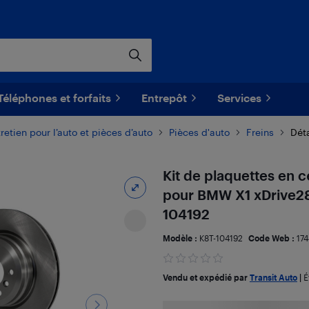
Téléphones et forfaits
Entrepôt
Services
retien pour l’auto et pièces d’auto
Pièces d'auto
Freins
Déta
Kit de plaquettes en c
pour BMW X1 xDrive28
104192
Modèle :
K8T-104192
Code Web :
17
Vendu et expédié par
Transit Auto
|
É