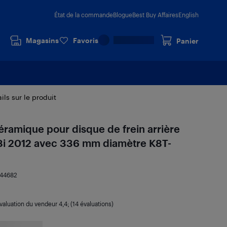
État de la commande
Blogue
Best Buy Affaires
English
Magasins
Favoris
Panier
ils sur le produit
éramique pour disque de frein arrière
i 2012 avec 336 mm diamètre K8T-
444682
valuation du vendeur
4,4
; (14 évaluations)