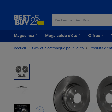
Passer
Passer
au
au
contenu
pied
principal
de
page
Magasinez
Méga solde d'été
Offres
Accueil
GPS et électronique pour l'auto
Produits d’ent