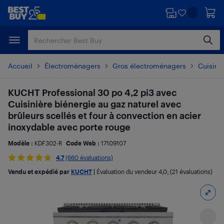
Passer
Passer
au
au
contenu
pied
principal
de
page
Accueil
Électroménagers
Gros électroménagers
Cuisiniè
KUCHT Professional 30 po 4,2 pi3 avec
Cuisinière biénergie au gaz naturel avec
brûleurs scellés et four à convection en acier
inoxydable avec porte rouge
Modèle :
KDF302-R
Code Web :
17109107
4.7
(660 évaluations)
Vendu et expédié par
KUCHT
|
Évaluation du vendeur
4,0
; (21 évaluations)