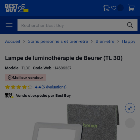
Passer
Passer
au
au
contenu
pied
principal
de
page
Accueil
Soins personnels et bien-être
Bien-être
Happy L
Lampe de luminothérapie de Beurer (TL 30)
Modèle :
TL30
Code Web :
14686337
Meilleur vendeur
4.4
(5 évaluations)
Vendu et expédié par Best Buy