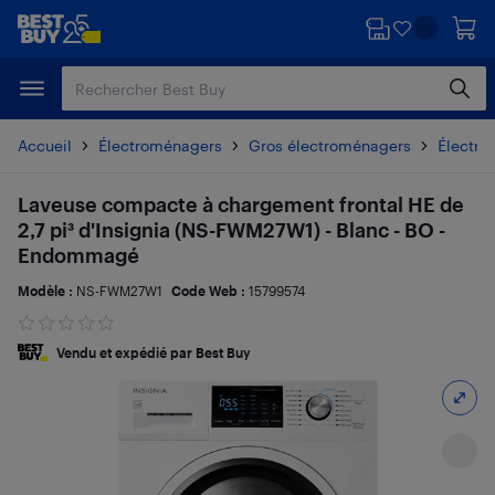
Passer
Passer
au
au
contenu
pied
principal
de
page
Accueil
Électroménagers
Gros électroménagers
Électro
Laveuse compacte à chargement frontal HE de
2,7 pi³ d'Insignia (NS-FWM27W1) - Blanc - BO -
Endommagé
Modèle :
NS-FWM27W1
Code Web :
15799574
Vendu et expédié par Best Buy