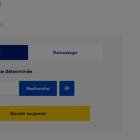
)
n
Ramassage
ate déterminée
Recherche
Ajouter au panier