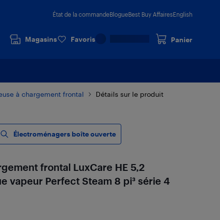
État de la commande
Blogue
Best Buy Affaires
English
Magasins
Favoris
Panier
euse à chargement frontal
Détails sur le produit
Électroménagers boîte ouverte
rgement frontal LuxCare HE 5,2
e vapeur Perfect Steam 8 pi³ série 4