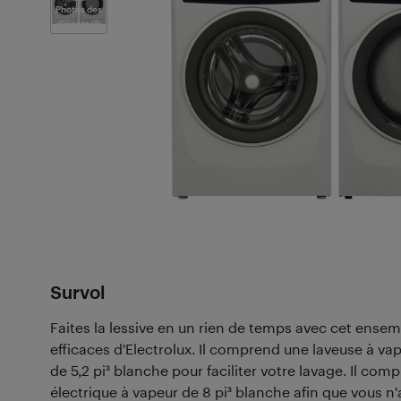
Photos des
Clients
(1)
Survol
Faites la lessive en un rien de temps avec cet ense
efficaces d'Electrolux. Il comprend une laveuse à v
de 5,2 pi³ blanche pour faciliter votre lavage. Il co
électrique à vapeur de 8 pi³ blanche afin que vous n