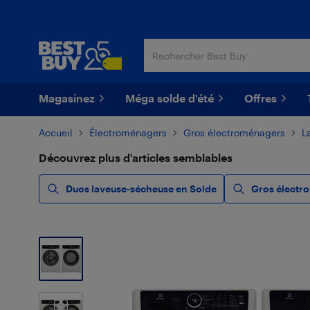
Passer
Passer
au
au
contenu
pied
principal
de
page
Magasinez
Méga solde d'été
Offres
Accueil
Électroménagers
Gros électroménagers
L
Découvrez plus d’articles semblables
Duos laveuse-sécheuse en Solde
Gros électro