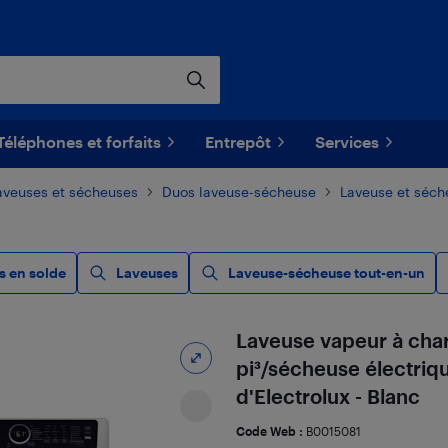
Téléphones et forfaits
Entrepôt
Services
aveuses et sécheuses
Duos laveuse-sécheuse
Laveuse et séch
s en solde
Laveuses
Laveuse-sécheuse tout-en-un
Laveuse vapeur à cha
pi³/sécheuse électriqu
d'Electrolux - Blanc
Code Web :
B0015081