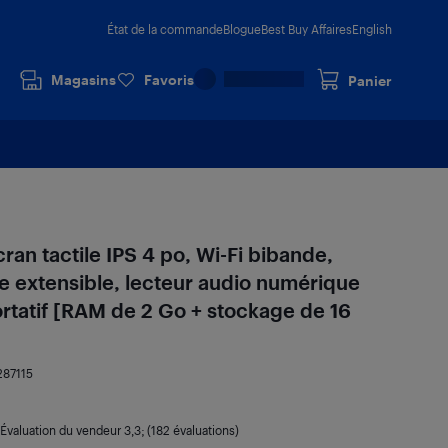
État de la commande
Blogue
Best Buy Affaires
English
Magasins
Favoris
Panier
an tactile IPS 4 po, Wi-Fi bibande,
e extensible, lecteur audio numérique
rtatif [RAM de 2 Go + stockage de 16
287115
Évaluation du vendeur
3,3
; (182 évaluations)