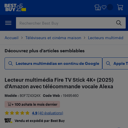
Passer
Passer
au
au
contenu
pied
principal
de
page
Accueil
Téléviseurs et cinéma maison
Lecteurs multimédias
Découvrez plus d’articles semblables
Lecteurs multimédias en continu de Google
Apple 
Lecteur multimédia Fire TV Stick 4K+ (2025)
d'Amazon avec télécommande vocale Alexa
Modèle :
B0F7Z43QKK
Code Web :
19495460
+ 100 achats le mois dernier
4.9
(40 évaluations)
Vendu et expédié par Best Buy