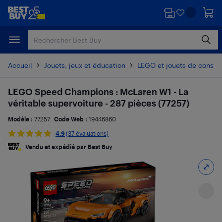
Passer
Passer
au
au
contenu
pied
principal
de
page
Accueil
Jouets, jeux et éducation
LEGO et jouets de constru
LEGO Speed Champions : McLaren W1 - La
véritable supervoiture - 287 pièces (77257)
Modèle :
77257
Code Web :
19446860
4.9
(37 évaluations)
Vendu et expédié par Best Buy