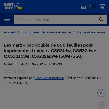
Passer
Passer
au
au
contenu
pied
principal
de
page
Accueil
Fournitures de bureau et encre
Encre et encre en p
Lexmark – bac double de 650 feuilles pour
imprimantes Lexmark CS531dw, CS632dwe,
CX532adwe, CX635adwe (50M7650)
Modèle :
50M7650
Code Web :
17903790
Vendu et expédié par
Best Buy for Business
|
Évaluation du vendeur
4,0
;
(2 173 évaluations)