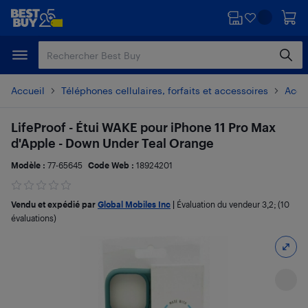
Passer
Passer
au
au
contenu
pied
principal
de
page
Accueil
Téléphones cellulaires, forfaits et accessoires
Acces
LifeProof - Étui WAKE pour iPhone 11 Pro Max
d'Apple - Down Under Teal Orange
Modèle :
77-65645
Code Web :
18924201
Vendu et expédié par
Global Mobiles Inc
|
Évaluation du vendeur
3,2
; (10
évaluations)