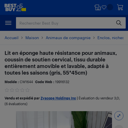
Passer
Passer
au
au
contenu
pied
principal
de
page
Accueil
Maison
Animaux de compagnie
Enclos, niches e
Lit en éponge haute résistance pour animaux,
coussin de soutien cervical, tissu durable
entièrement amovible et lavable, adapté à
toutes les saisons (gris, 55*45cm)
Modèle :
CW1644
Code Web :
19916132
Vendu et expédié par
Zyscope Holdings Inc
|
Évaluation du vendeur
3,0
;
(6 évaluations)