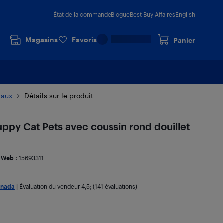
État de la commande
Blogue
Best Buy Affaires
English
Magasins
Favoris
Panier
maux
Détails sur le produit
uppy Cat Pets avec coussin rond douillet
 Web :
15693311
anada
|
Évaluation du vendeur
4,5
; (141 évaluations)