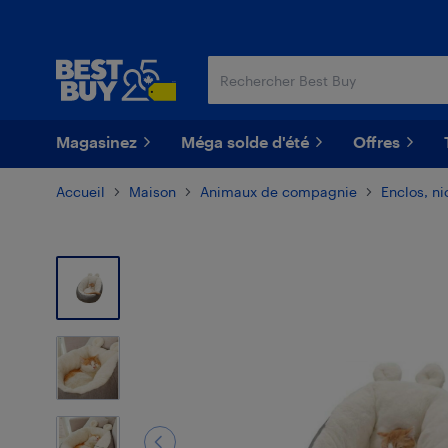
Passer
Passer
au
au
contenu
pied
principal
de
page
Magasinez
Méga solde d'été
Offres
Accueil
Maison
Animaux de compagnie
Enclos, ni