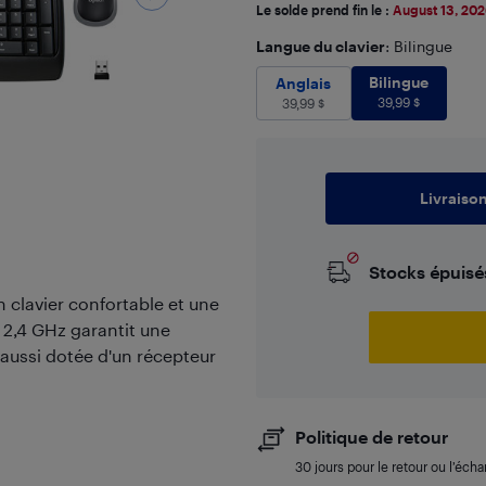
Le solde prend fin le :
August 13, 20
Langue du clavier
: Bilingue
Bilingue
39
Anglais
39,99
Bilingue
$
Anglais
39,99
$
39,99
$
Livraiso
Stocks épuisé
clavier confortable et une
e 2,4 GHz garantit une
 aussi dotée d'un récepteur
Politique de retour
30 jours pour le retour ou l’éch