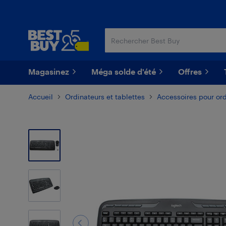
Passer
Passer
au
au
contenu
pied
principal
de
page
Magasinez
Méga solde d'été
Offres
Accueil
Ordinateurs et tablettes
Accessoires pour or