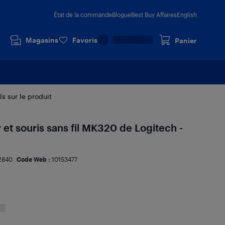
État de la commande
Blogue
Best Buy Affaires
English
Magasins
Favoris
Panier
ls sur le produit
et souris sans fil MK320 de Logitech -
2840
Code Web :
10153477