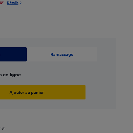
26
*
Détails
,99
$
n
Ramassage
s en ligne
Ajouter au panier
ange