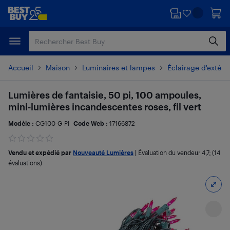
Passer
Passer
au
au
contenu
pied
principal
de
page
Accueil
Maison
Luminaires et lampes
Éclairage d'extérie
Lumières de fantaisie, 50 pi, 100 ampoules,
mini-lumières incandescentes roses, fil vert
Modèle :
CG100-G-PI
Code Web :
17166872
Vendu et expédié par
Nouveauté Lumières
|
Évaluation du vendeur
4,7
; (14
évaluations)