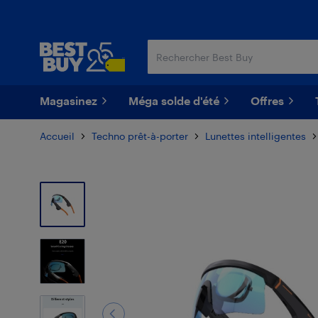
Passer
Passer
au
au
contenu
pied
principal
de
page
Magasinez
Méga solde d'été
Offres
Accueil
Techno prêt-à-porter
Lunettes intelligentes