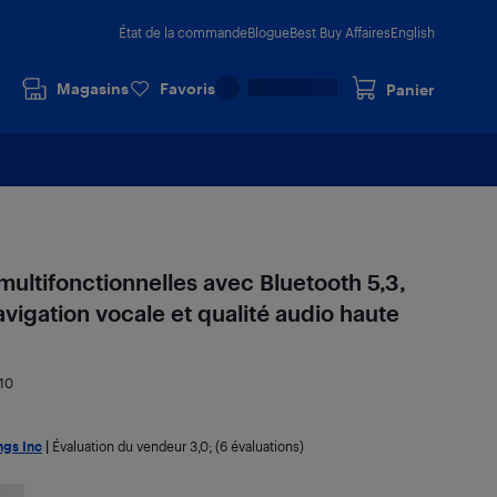
État de la commande
Blogue
Best Buy Affaires
English
Magasins
Favoris
Panier
ultifonctionnelles avec Bluetooth 5,3,
avigation vocale et qualité audio haute
10
ngs Inc
|
Évaluation du vendeur
3,0
; (6 évaluations)