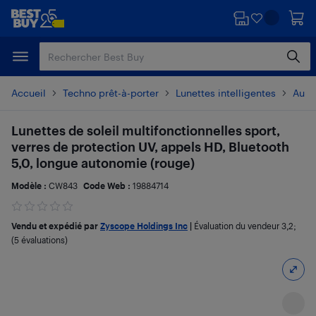
Passer
Passer
au
au
contenu
pied
principal
de
page
Accueil
Techno prêt-à-porter
Lunettes intelligentes
Autre
Lunettes de soleil multifonctionnelles sport,
verres de protection UV, appels HD, Bluetooth
5,0, longue autonomie (rouge)
Modèle :
CW843
Code Web :
19884714
Vendu et expédié par
Zyscope Holdings Inc
|
Évaluation du vendeur
3,2
;
(5 évaluations)