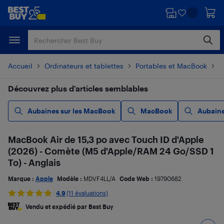
Passer
Passer
au
au
contenu
pied
principal
de
page
Accueil
Ordinateurs et tablettes
Portables et MacBook
M
Découvrez plus d’articles semblables
Aubaines sur les MacBook
MacBook
Aubaine
MacBook Air de 15,3 po avec Touch ID d'Apple
(2026) - Comète (M5 d'Apple/RAM 24 Go/SSD 1
To) - Anglais
Marque :
Apple
Modèle :
MDVF4LL/A
Code Web :
19790682
4.9
(11 évaluations)
Vendu et expédié par Best Buy