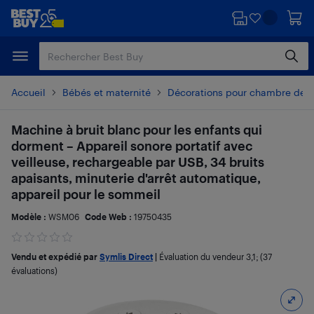
Passer
Passer
au
au
contenu
pied
principal
de
page
Accueil
Bébés et maternité
Décorations pour chambre de 
Machine à bruit blanc pour les enfants qui
dorment – Appareil sonore portatif avec
veilleuse, rechargeable par USB, 34 bruits
apaisants, minuterie d'arrêt automatique,
appareil pour le sommeil
Modèle :
WSM06
Code Web :
19750435
Vendu et expédié par
Symlis Direct
|
Évaluation du vendeur
3,1
; (37
évaluations)