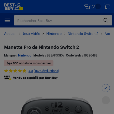
Passer
Passer
au
au
contenu
pied
principal
de
page
Accueil
Jeux vidéo
Nintendo
Nintendo Switch 2
Acces
Manette Pro de Nintendo Switch 2
Marque :
Nintendo
Modèle :
BEEAFSSKA
Code Web :
19296482
+ 100 achats le mois dernier
4.8
(1626 évaluations)
Vendu et expédié par Best Buy