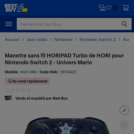
Passer
Passer
au
au
contenu
pied
principal
de
page
Accueil
Jeux vidéo
Nintendo
Nintendo Switch 2
Acces
Manette sans fil HORIPAD Turbo de HORI pour
Nintendo Switch 2 - Univers Mario
Modèle :
NSX-146U
Code Web :
19733423
Se vend rapidement
Vendu et expédié par Best Buy