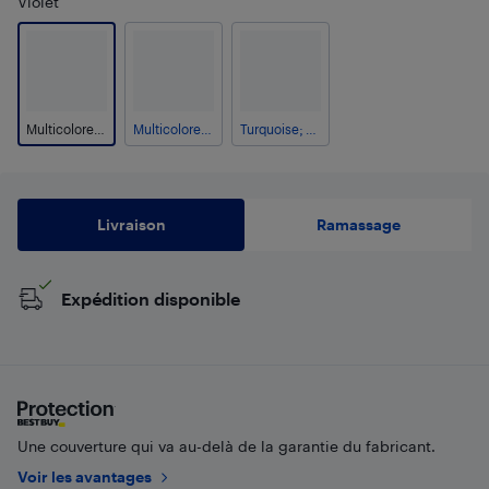
Violet
Multicolore; Bleu marine; Bleu foncé; Bleu; Bleu pâle; Violet
Multicolore; Bleu marine; Bleu foncé; Bleu; Bleu pâle; Arc-en-ciel
Turquoise; Cyan
Livraison
Ramassage
Expédition disponible
Une couverture qui va au-delà de la garantie du fabricant.
Voir les avantages